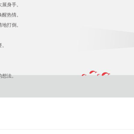
大展身手。
唤醒热情。
情地打倒。
要。
的想法。